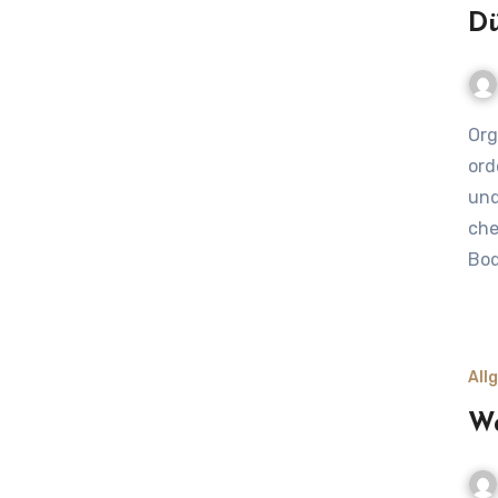
Dü
Organische Düngemittel haben in den letzten Jahren
ord
und
che
Bod
All
Wa