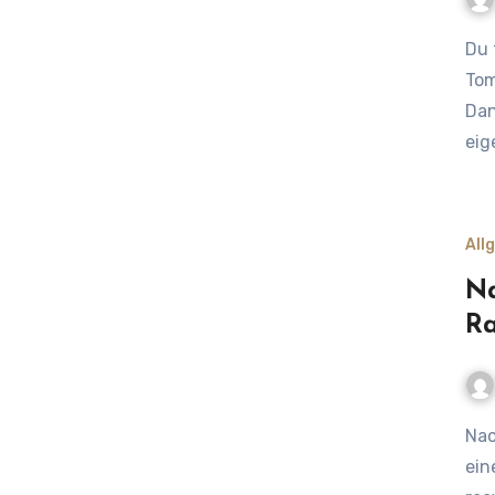
Du träumst von einem Leben, in dem du deine eigenen
Tom
Dan
eig
All
Na
Ra
Nachhaltigkeit ist längst nicht mehr nur ein Trend, sondern
ein