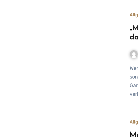
All
„M
da
Wer hätte gedacht, dass Mehl nicht nur in der Küche,
son
Gar
ver
All
Ma