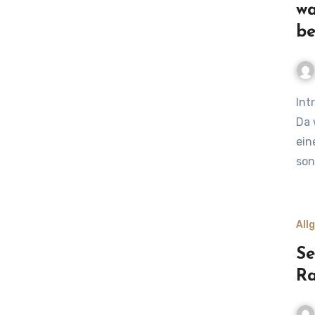
wa
be
Intro:Spielplätze kennen wir alle – aber grüne Spielplätze?
Da 
ein
son
All
Se
Ra