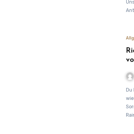
Uns
An
All
Ri
vo
Du liebst deinen Garten, aber die ständige Frage, wann und
wie
Sor
Rai