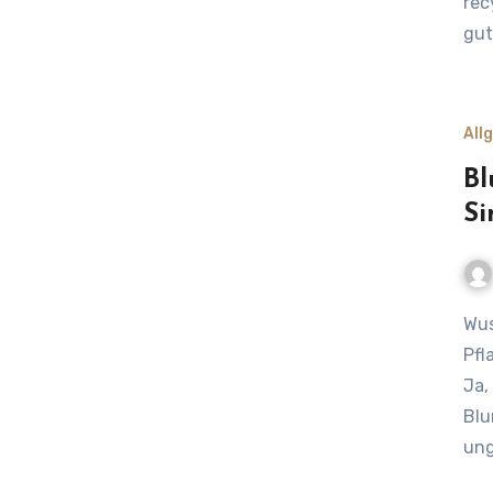
rec
gut
All
Bl
Si
Wusstest du, dass in vielen handelsüblichen
Pfl
Ja,
Blu
ung