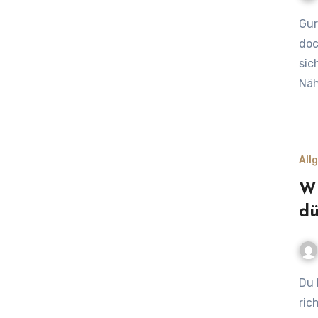
Gurken im eigenen Garten anzubauen ist eine tolle Sache –
doc
sic
Näh
All
Wi
dü
Du hast also ein Hochbeet, aber du fragst dich, wie du es
ric