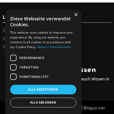
×
Legal
Diese Webseite verwendet
Cookies.
Startseite
This website uses cookies to improve user
experience. By using our website you
Datenschutzerklärung
consent to all cookies in accordance with
Impressum
our Cookie Policy.
Weitere Informationen
PERFORMANCE
TARGETING
Rainers Gartenwissen
FUNKTIONALITÄT
Rainer bringt nicht nur Humor, sondern auch Wissen in
den Gartenalltag.
ALLE AKZEPTIEREN
ALLE ABLEHNEN
Copyright © Alle Rechte vorbehalten.
|
Blogus
von