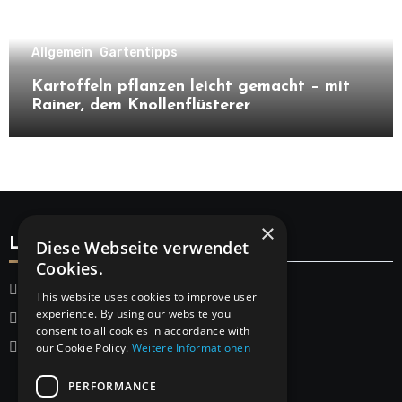
Allgemein
Gartentipps
Kartoffeln pflanzen leicht gemacht – mit
Rainer, dem Knollenflüsterer
×
Legal
Diese Webseite verwendet
Cookies.
Startseite
This website uses cookies to improve user
experience. By using our website you
Datenschutzerklärung
consent to all cookies in accordance with
Impressum
our Cookie Policy.
Weitere Informationen
PERFORMANCE