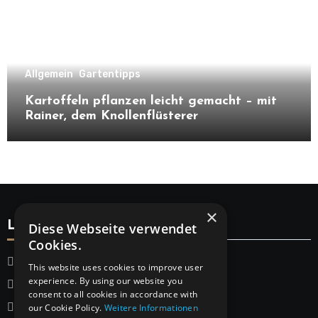
Allgemein
Gartentipps
Kartoffeln pflanzen leicht gemacht – mit
Rainer, dem Knollenflüsterer
×
Legal
Diese Webseite verwendet
Cookies.
Startseite
This website uses cookies to improve user
experience. By using our website you
Datenschutzerklärung
consent to all cookies in accordance with
Impressum
our Cookie Policy.
Weitere Informationen