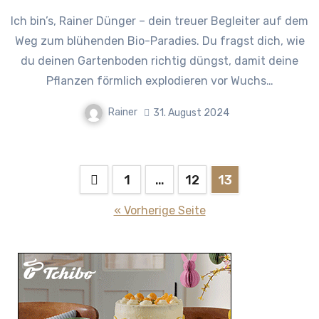
Ich bin’s, Rainer Dünger – dein treuer Begleiter auf dem
Weg zum blühenden Bio-Paradies. Du fragst dich, wie
du deinen Gartenboden richtig düngst, damit deine
Pflanzen förmlich explodieren vor Wuchs…
Rainer
31. August 2024
Seitennummerierung
1
…
12
13
der
« Vorherige Seite
Beiträge