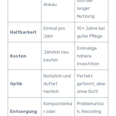
sich bei
Anbau
langer
Nutzung
Einmal pro
10+ Jahre bei
Haltbarkeit
Jahr
guter Pflege
Einmalige
Jährlich neu
Kosten
höhere
kaufen
Investition
Natürlich und
Perfekt
Optik
duftet
geformt, aber
herrlich
ohne Duft
Kompostierba
Problematisc
Entsorgung
r oder
h, Recycling