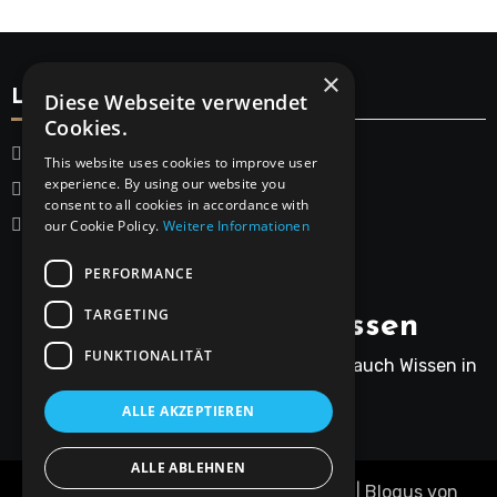
×
Legal
Diese Webseite verwendet
Cookies.
Startseite
This website uses cookies to improve user
experience. By using our website you
Datenschutzerklärung
consent to all cookies in accordance with
Impressum
our Cookie Policy.
Weitere Informationen
PERFORMANCE
TARGETING
Rainers Gartenwissen
FUNKTIONALITÄT
Rainer bringt nicht nur Humor, sondern auch Wissen in
den Gartenalltag.
ALLE AKZEPTIEREN
ALLE ABLEHNEN
Copyright © Alle Rechte vorbehalten.
|
Blogus
von