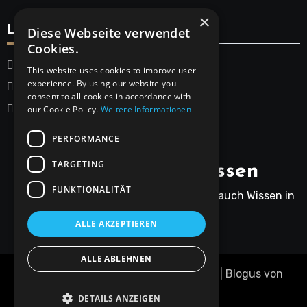
×
Legal
Diese Webseite verwendet
Cookies.
Startseite
This website uses cookies to improve user
experience. By using our website you
Datenschutzerklärung
consent to all cookies in accordance with
Impressum
our Cookie Policy.
Weitere Informationen
PERFORMANCE
TARGETING
Rainers Gartenwissen
FUNKTIONALITÄT
Rainer bringt nicht nur Humor, sondern auch Wissen in
den Gartenalltag.
ALLE AKZEPTIEREN
ALLE ABLEHNEN
Copyright © Alle Rechte vorbehalten.
|
Blogus
von
Themeansar
.
DETAILS ANZEIGEN