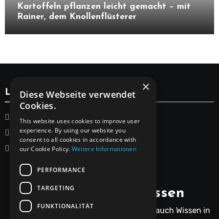
Kartoffeln pflanzen leicht gemacht – mit
Rainer, dem Knollenflüsterer
×
Legal
Diese Webseite verwendet
Cookies.
Startseite
This website uses cookies to improve user
experience. By using our website you
Datenschutzerklärung
consent to all cookies in accordance with
Impressum
our Cookie Policy.
Weitere Informationen
PERFORMANCE
TARGETING
Rainers Gartenwissen
FUNKTIONALITÄT
Rainer bringt nicht nur Humor, sondern auch Wissen in