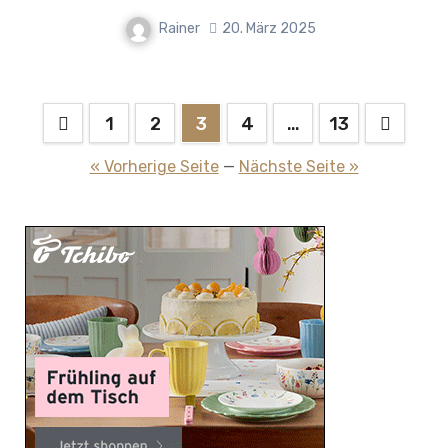
Rainer
20. März 2025
Seitennummerierung
1
2
3
4
…
13
der
« Vorherige Seite
—
Nächste Seite »
Beiträge